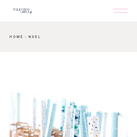
Skip
to
the
content
HOME
NOEL