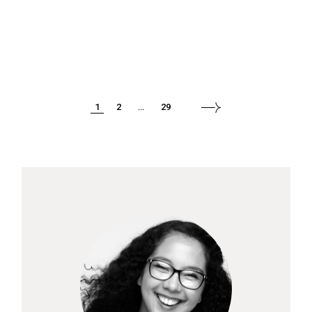
READ MORE
PAGINATION
1
2
…
29
DES
PUBLICATIONS